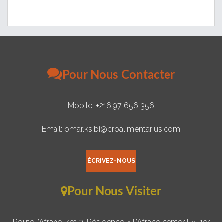
Pour Nous Contacter
Mobile: +216 97 656 356
Email: omar.ksibi@proalimentarius.com
ÉCRIVEZ-NOUS
Pour Nous Visiter
Route l’Afrane, km 3, Résidence « L’Afrane center II », 1er