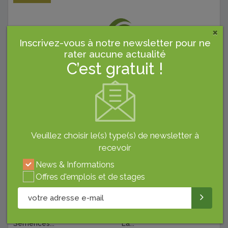
×
Inscrivez-vous à notre newsletter pour ne
rater aucune actualité
C’est gratuit !
Derniers Articles
Veuillez choisir le(s) type(s) de newsletter à
recevoir
EVÉNEMENTS
AGRO-ÉCONOMIE
News & Informations
Offres d'emplois et de stages
Report De La Fête Des
Appel À Candidature Pour
Semences...
La...