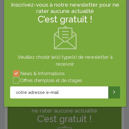
Commenter sur Facebook
Inscrivez-vous à notre newsletter pour ne
rater aucune actualité
C’est gratuit !
Restez Connecté
Veuillez choisir le(s) type(s) de newsletter à
recevoir
News & Informations
Facebook
LinkedIn
Youtube
Offres d'emplois et de stages
Inscrivez-vous à notre newsletter pour
ne rater aucune actualité
C’est gratuit !