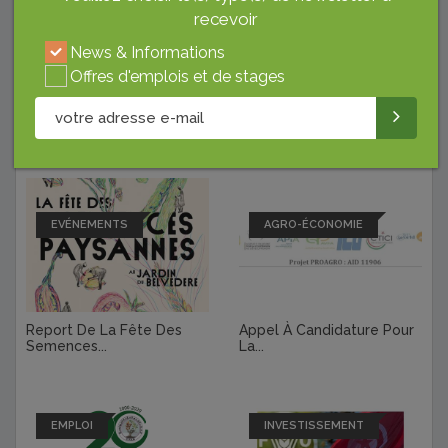
recevoir
News & Informations
Offres d'emplois et de stages
Derniers Articles
EVÉNEMENTS
AGRO-ÉCONOMIE
Report De La Fête Des
Appel À Candidature Pour
Semences...
La...
EMPLOI
INVESTISSEMENT