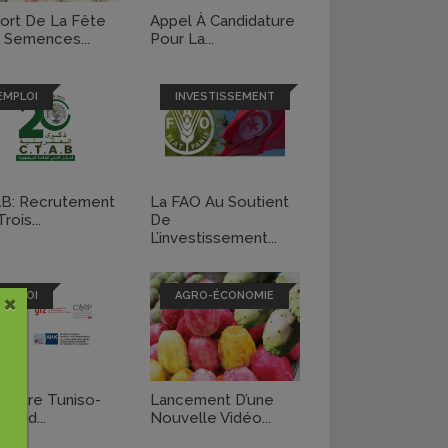
ort De La Fête
Appel À Candidature
 Semences...
Pour La...
EMPLOI
INVESTISSEMENT
B: Recrutement
La FAO Au Soutient
rois...
De
L’investissement...
×
EMPLOI
AGRO-ÉCONOMIE
Centre Tuniso-
Lancement D’une
mand...
Nouvelle Vidéo...