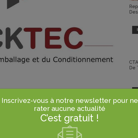
Rep
Des
CTA
De T
Inscrivez-vous à notre newsletter pour ne
rater aucune actualité
C’est gratuit !
des échanges commerciaux de la région en
Le 
Alle
matières premières, produits chimiques, etc.... Ce