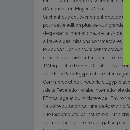
rendez-vous compte rassembler les fabri
d’Afrique et du Moyen-Orient.
Sachant que cet événement occupe une Su
pour cette édition plus de 300 grandes m
d’exposants internationaux et 45% d’expo
à travers des missions commerciales et ac
le Soudan.Des visiteurs commerciaux et 
conviés avec bien entendu une forte prés
:L'Afrique et le Moyen-Orient, de l'Asie et
Le Print 2 Pack Egypt est un salon organ
Commerce et de l'Industrie d'Egypte avec
, de la Fédération Arabe Internationale de
l'Emballage et du Ministère de l'Environ
La visite du salon par une délégation off
Elle rassemblera les industriels Tunisiens
Les membres de cette délégation profiter