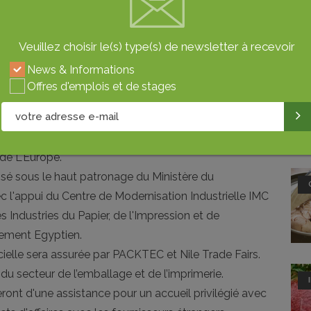
cants et les professionnels venant d’Égypte,
L
rface d'environ 10800 m², il ambitionne d'attirer
Veuillez choisir le(s) type(s) de newsletter à recevoir
ultinationales, de 29 pays différents avec (55%
News & Informations
sants égyptiens). Plusieurs pays seront représentés
Offres d'emplois et de stages
heteurs potentiels à savoir la Jordanie, le Maroc et
acheteurs potentiels de toutes l'Égypte seront
ence internationale d'entreprises venant de
 de L'Europe.
isé sous le haut patronage du Ministère du
 l'appui du Centre de Modernisation Industrielle IMC
s Industries du Papier, de l'Impression et de
nement Egyptien.
icielle sera assurée par PACKTEC et Nile Trade Fairs.
 du secteur de l’emballage et de l’imprimerie.
ont d'une assistance pour un accueil privilégié avec