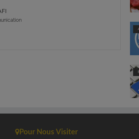
FI
nication
Pour Nous Visiter