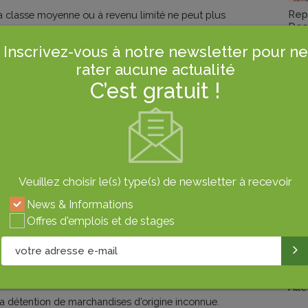
Rep
a classe moyenne ou à revenu limité ne peut plus
Des
s de base, vu la hausse continue des prix en comparaison
Inscrivez-vous à notre newsletter pour ne
sie et du manque de respect, parfois, par les vendeurs des
rater aucune actualité
C’est gratuit !
ment, par les autorités contre la spéculation a contribué
s, non adaptés au pouvoir d’achat du citoyen.
CTA
souligne que les plaintes des consommateurs de la
De T
es “sont injustifiées”, affirmant que les prix de vente fixés
Veuillez choisir le(s) type(s) de newsletter à recevoir
nés sur le pouvoir d’achat.
News & Informations
ts, vu la présence quotidienne, au cours de ces derniers
Offres d'emplois et de stages
central et portant leur habit officiel ont évoqué
Le 
ut en le non affichage des prix, la vente à des prix
Alle
 la détention de marchandises d’origine inconnue.