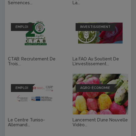
Semences...
La...
EMPLOI
INVESTISSEMENT
CTAB: Recrutement De
La FAO Au Soutient De
Trois...
L’investissement...
EMPLOI
AGRO-ÉCONOMIE
Le Centre Tuniso-
Lancement D’une Nouvelle
Allemand...
Vidéo...