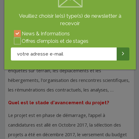
ingénieurs ou des post doc après un appel à candidatures
Veuillez choisir le(s) type(s) de newsletter à
et une sélection locale au
CBS
, prévues en septembre 2018.
recevoir
A combien s’élève le budget alloué pour ce projet ?
News & Informations
Offres d'emplois et de stages
Nous avons demandé 200 mille dinars, qui ont été versé en
Mai 2018. Ces frais couvriront le développement de
l’infrastructure
TIC
, les compagnes de sensibilisation, les
enquêtes sur terrain, les déplacements et les
hébergements, l'organisation des rencontres scientifiques,
les rémunérations des contractuels, les analyses, …
Quel est le stade d'avancement du projet?
Le projet est en phase de démarrage, l’appel à
candidatures est allé en Octobre 2017, la sélection des
projets a été en décembre 2017, le versement du budget