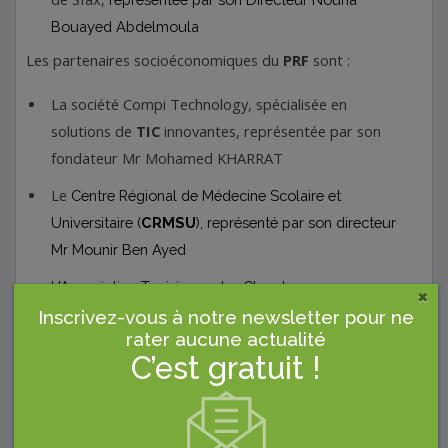
Bouayed Abdelmoula
Les partenaires socioéconomiques du
PRF
sont :
La société Compi Technology, spécialisée en
solutions de
TIC
innovantes, représentée par son
fondateur Mr Mohamed KHARRAT
Le
Centre Régional de Médecine Scolaire et
Universitaire (
CRMSU
), représenté par son directeur
Mr Mounir Ben Ayed
L'Association Tunisienne des Chercheurs
×
Universitaires, représentée par Mr Ramzi MAALEJ,
Inscrivez-vous à notre newsletter pour ne
rater aucune actualité
et
son président,
C’est gratuit !
Dr Malek Chaabouni, président de l’association des
pédiatres de libre pratique.
Nous consoliderons aussi l’équipe de chercheurs par des