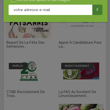
EVÉNEMENTS
AGRO-ÉCONOMIE
Report De La Fête Des
Appel À Candidature Pour
Semences...
La...
EMPLOI
INVESTISSEMENT
CTAB: Recrutement De
La FAO Au Soutient De
Trois...
L’investissement...