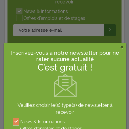
recevoir
News & Informations
Offres d'emplois et de stages
×
Inscrivez-vous à notre newsletter pour ne
Pub
rater aucune actualité
C’est gratuit !
Veuillez choisir le(s) type(s) de newsletter à
recevoir
Derniers Articles
News & Informations
Offres d'emplois et de stages