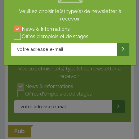
Veuillez choisir le(s) type(s) de newsletter à
Inscrivez-vous à notre newsletter pour
recevoir
ne rater aucune actualité
C’est gratuit !
News & Informations
Offres d'emplois et de stages
Veuillez choisir le(s) type(s) de newsletter à
recevoir
News & Informations
Offres d'emplois et de stages
Pub