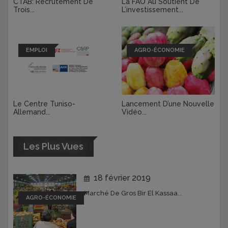
CTAB: Recrutement De
La FAO Au Soutient De
Trois...
L’investissement...
EMPLOI
AGRO-ÉCONOMIE
Le Centre Tuniso-
Lancement D’une Nouvelle
Allemand...
Vidéo...
Les Plus Vues
18 février 2019
Marché De Gros Bir El Kassaa...
AGRO-ÉCONOMIE