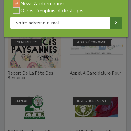
News & Informations
Offres d'emplois et de stages
Derniers Articles
EVÉNEMENTS
AGRO-ÉCONOMIE
Report De La Fête Des
Appel À Candidature Pour
Semences...
La...
EMPLOI
INVESTISSEMENT