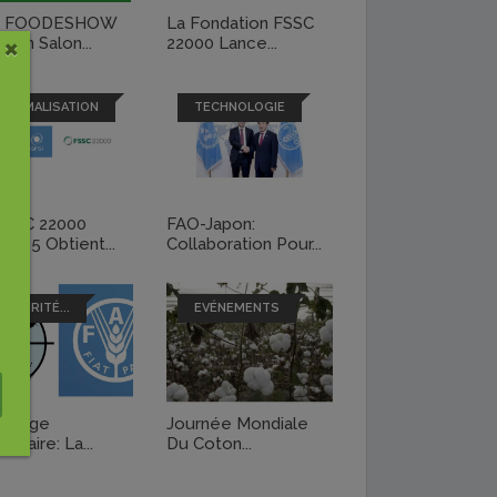
e FOODESHOW
La Fondation FSSC
×
, Un Salon...
22000 Lance...
NORMALISATION
TECHNOLOGIE
FSSC 22000
FAO-Japon:
ion 5 Obtient...
Collaboration Pour...
SÉCURITÉ...
EVÉNEMENTS
pillage
Journée Mondiale
entaire: La...
Du Coton...