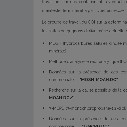
travaillant sur des contaminants éventuels d
manifester leur intérêt à participer au recuei
Le groupe de travail du COI sur la détermina
les huiles de grignons d’olive mène actuelle
MOSH (hydrocarbures saturés d’huile m
minérale)
Méthode d’analyse, erreur analytique 
Données sur la présence de ces cont
commerciale
"
MOSH-MOAH.DC"
Recherche sur la cause possible de la
MOAH.DC2"
3-MCPD (3-monochloropropane-1,2-diol)
Données sur la présence de ces cont
commerciale
"
3-MCPD.DC"