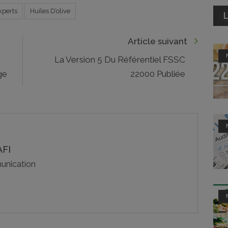
xperts
Huiles D’olive
L
Article suivant
La Version 5 Du Référentiel FSSC
ge
22000 Publiée
FI
nication