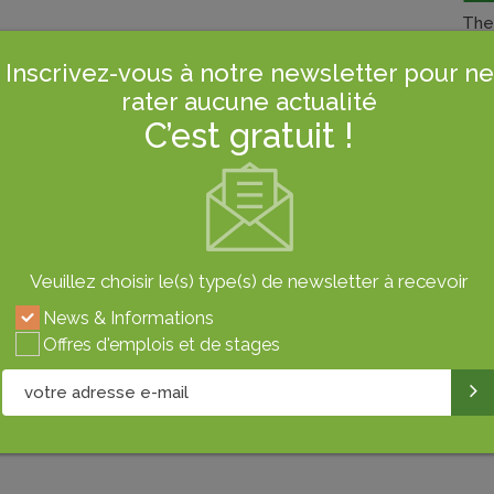
Th
liques)
2020
Inscrivez-vous à notre newsletter pour ne
nation des HAP
"
HAPs.ME"
rater aucune actualité
spécifiques
"
HAPs.ME2"
C’est gratuit !
 qui disposent d’installations d’analyse et d’un personnel
quises, sont invités à contacter le Secrétariat exécutif du
Le 
 membres du COI sont également invités. Veuillez vous
Vers
-dessus lorsque vous communiquez avec nous au sujet de
Veuillez choisir le(s) type(s) de newsletter à recevoir
News & Informations
Offres d'emplois et de stages
Gas
Alim