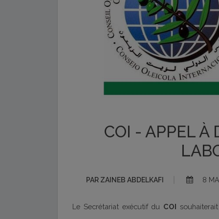
COI - APPEL À
LAB
PAR
ZAINEB ABDELKAFI
8 MA
Le Secrétariat exécutif du
COI
souhaiterait