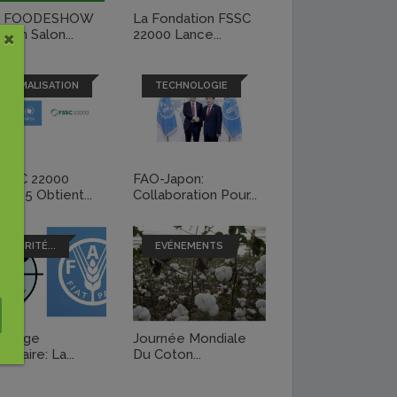
e FOODESHOW
La Fondation FSSC
×
, Un Salon...
22000 Lance...
NORMALISATION
TECHNOLOGIE
FSSC 22000
FAO-Japon:
ion 5 Obtient...
Collaboration Pour...
SÉCURITÉ...
EVÉNEMENTS
pillage
Journée Mondiale
entaire: La...
Du Coton...