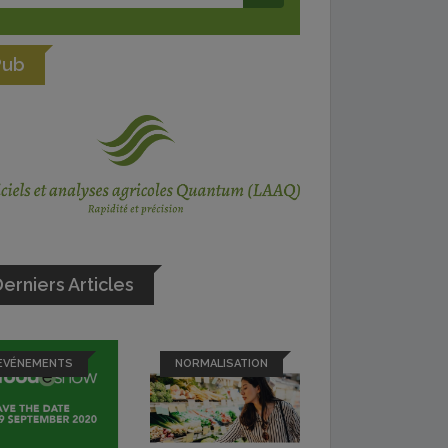
Pub
erniers Articles
EVÉNEMENTS
NORMALISATION