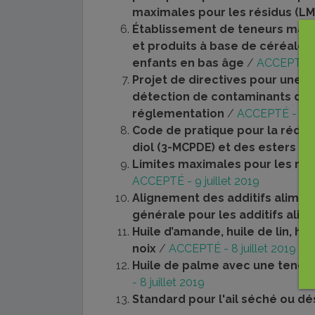
maximales pour les résidus (LM
Établissement de teneurs maxi
et produits à base de céréales,
enfants en bas âge
/
ACCEPTÉ - 9
Projet de directives pour une 
détection de contaminants dan
réglementation
/
ACCEPTÉ - 9 ju
Code de pratique pour la rédu
diol (3-MCPDE) et des esters de
Limites maximales pour les rés
ACCEPTÉ - 9 juillet 2019
Alignement des additifs alimen
générale pour les additifs alim
Huile d’amande, huile de lin, hui
noix
/
ACCEPTÉ - 8 juillet 2019
Huile de palme avec une teneur
- 8 juillet 2019
Standard pour l'ail séché ou d