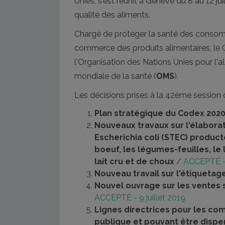
Unies, s'est réunit à Genève du 8 au 12 j
qualité des aliments.
Chargé de protéger la santé des consomm
commerce des produits alimentaires, le C
l'Organisation des Nations Unies pour l'ali
mondiale de la santé (
OMS
).
Les décisions prises à la 42ème session 
Plan stratégique du Codex 202
Nouveaux travaux sur l'élaborat
Escherichia coli (STEC) product
boeuf, les légumes-feuilles, le 
lait cru et de choux
/
ACCEPTÉ - 9
Nouveau travail sur l'étiquetag
Nouvel ouvrage sur les ventes 
ACCEPTÉ - 9 juillet 2019
Lignes directrices pour les co
publique et pouvant être dispe