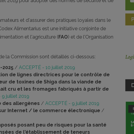
uillet 2019 pour adopter des normes de sécurité et de
ateurs et d'assurer des pratiques loyales dans le
odex Alimentarius est une initiative conjointe de
mentation et l'agriculture (
FAO
) et de l'Organisation
de la Commission sont détaillés ci-dessous:
0-2025
/
ACCEPTÉ - 10 juillet 2019
ion de lignes directrices pour le contrôle de
eur de toxines de Shiga dans la viande de
D
lait cru et les fromages fabriqués à partir de
 juillet 2019
e des allergènes
/
ACCEPTÉ - 9 juillet 2019
sur Internet / le commerce électronique
/
mposés posant peu de risques pour la santé
nsées de l'établissement de teneurs