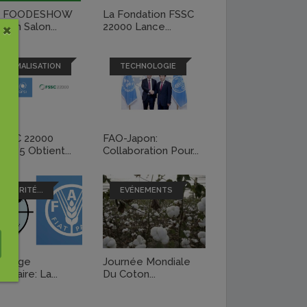
e FOODESHOW
La Fondation FSSC
×
, Un Salon...
22000 Lance...
NORMALISATION
TECHNOLOGIE
FSSC 22000
FAO-Japon:
ion 5 Obtient...
Collaboration Pour...
SÉCURITÉ...
EVÉNEMENTS
pillage
Journée Mondiale
entaire: La...
Du Coton...